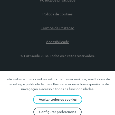
Política de privacidade
Política de cookies
Termos de utilização
Acessibilidade
© Luz Saúde 2026. Todos os direitos reservados.
Este website utiliza cookies estritamente necessários, analíticos e de
marketing e publicidade, para lhe oferecer uma boa experiência de
navegação e acesso a todas as funcionalidades.
Aceitar todos os cookies
Configurar preferências