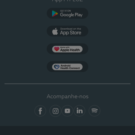
Google Play
App Store
Apple Health
Health Connect
Acompanhe-nos
Facebook
Instagram
YouTube
LinkedIn
Spotify