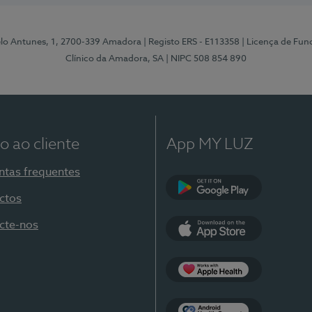
elo Antunes, 1, 2700-339 Amadora
| Registo ERS - E113358
| Licença de Fu
Clínico da Amadora, SA
| NIPC 508 854 890
o ao cliente
App MY LUZ
ntas frequentes
ctos
Google Play
cte-nos
App Store
Apple Health