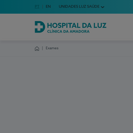
Idioma em Português
PT
English Language
EN
UNIDADES LUZ SAÚDE
Escolha o seu idioma
Hospital da Luz Clínica da Amadora
Exames
Homepage