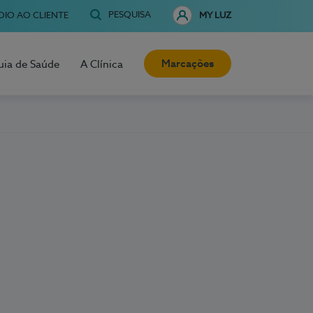
PESQUISA
OIO AO CLIENTE
MY LUZ
Marcações
uia de Saúde
A Clínica