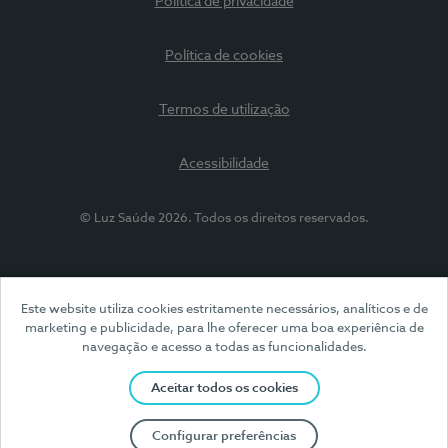
Política de privacidade
Política de cookies
Termos de utilização
Acessibilidade
© Luz Saúde 2026. Todos os direitos reservados.
Este website utiliza cookies estritamente necessários, analíticos e de
marketing e publicidade, para lhe oferecer uma boa experiência de
navegação e acesso a todas as funcionalidades.
Aceitar todos os cookies
Configurar preferências