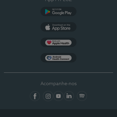
Google Play
App Store
Apple Health
Health Connect
Acompanhe-nos
Facebook
Instagram
YouTube
LinkedIn
Spotify