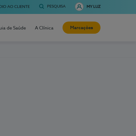
PESQUISA
OIO AO CLIENTE
MY LUZ
Marcações
uia de Saúde
A Clínica