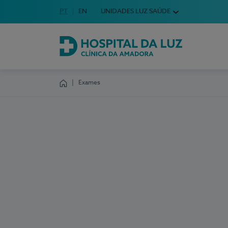
Idioma em Português
PT
English Language
EN
UNIDADES LUZ SAÚDE
Escolha o seu idioma
Hospital da Luz Clínica da Amadora
Exames
Homepage