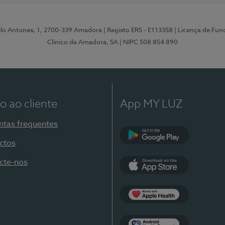
elo Antunes, 1, 2700-339 Amadora
| Registo ERS - E113358
| Licença de Fu
Clínico da Amadora, SA
| NIPC 508 854 890
o ao cliente
App MY LUZ
ntas frequentes
ctos
Google Play
cte-nos
App Store
Apple Health