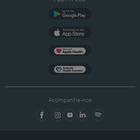
Google Play
App Store
Apple Health
Health Connect
Acompanhe-nos
Facebook
Instagram
YouTube
LinkedIn
Spotify