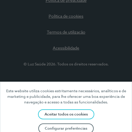
Política de privacidade
Política de cookies
Termos de utilização
Acessibilidade
© Luz Saúde 2026. Todos os direitos reservados.
Este website utiliza cookies estritamente necessários, analíticos e de
marketing e publicidade, para lhe oferecer uma boa experiência de
navegação e acesso a todas as funcionalidades.
Aceitar todos os cookies
Configurar preferências