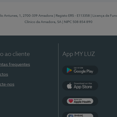
elo Antunes, 1, 2700-339 Amadora
| Registo ERS - E113358
| Licença de Fu
Clínico da Amadora, SA
| NIPC 508 854 890
o ao cliente
App MY LUZ
ntas frequentes
ctos
Google Play
cte-nos
App Store
Apple Health