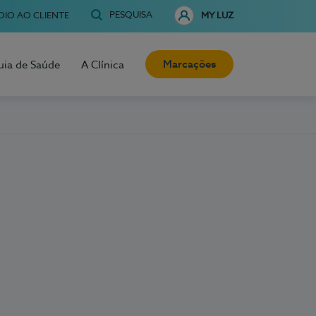
PESQUISA
OIO AO CLIENTE
MY LUZ
Marcações
uia de Saúde
A Clínica