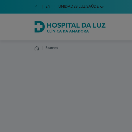
Idioma em Português
PT
English Language
EN
UNIDADES LUZ SAÚDE
Escolha o seu idioma
Hospital da Luz Clínica da Amadora
Exames
Homepage