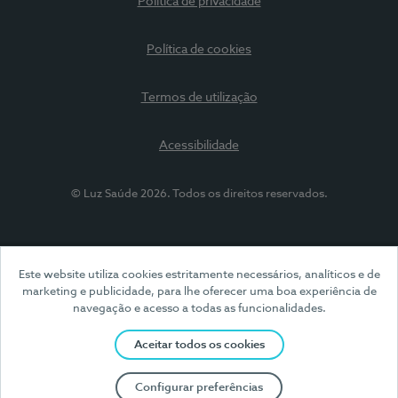
Política de privacidade
Política de cookies
Termos de utilização
Acessibilidade
© Luz Saúde 2026. Todos os direitos reservados.
Este website utiliza cookies estritamente necessários, analíticos e de
marketing e publicidade, para lhe oferecer uma boa experiência de
navegação e acesso a todas as funcionalidades.
Aceitar todos os cookies
Configurar preferências