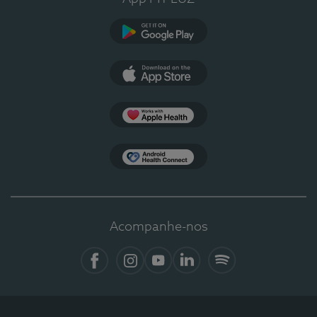
Google Play
App Store
Apple Health
Health Connect
Acompanhe-nos
Facebook
Instagram
YouTube
LinkedIn
Spotify