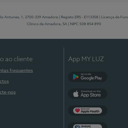
elo Antunes, 1, 2700-339 Amadora
| Registo ERS - E113358
| Licença de Fu
Clínico da Amadora, SA
| NIPC 508 854 890
o ao cliente
App MY LUZ
ntas frequentes
ctos
Google Play
cte-nos
App Store
Apple Health