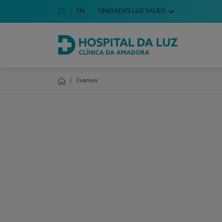
Idioma em Português
PT
English Language
EN
UNIDADES LUZ SAÚDE
Escolha o seu idioma
Hospital da Luz Clínica da Amadora
Exames
Homepage