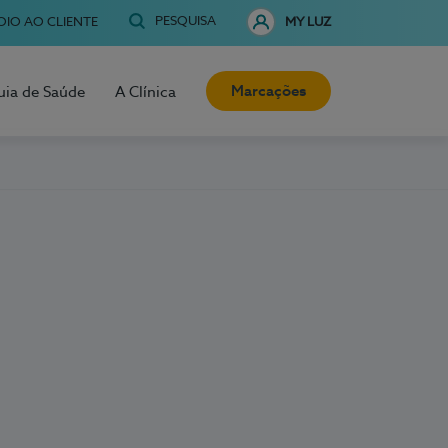
PESQUISA
OIO AO CLIENTE
MY LUZ
Marcações
uia de Saúde
A Clínica