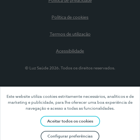
Política de privacidade
Política de cookies
Termos de utilização
Acessibilidade
© Luz Saúde 2026. Todos os direitos reservados.
Este website utiliza cookies estritamente necessários, analíticos e de
marketing e publicidade, para lhe oferecer uma boa experiência de
navegação e acesso a todas as funcionalidades.
Aceitar todos os cookies
Configurar preferências