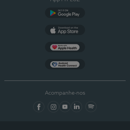
Google Play
App Store
Apple Health
Health Connect
Acompanhe-nos
Facebook
Instagram
YouTube
LinkedIn
Spotify