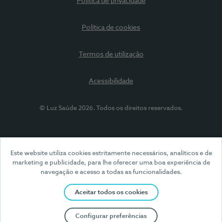
Política de privacidade
Política de cookies
Termos de utilização
Acessibilidade
© Luz Saúde 2026. Todos os direitos reservados.
Este website utiliza cookies estritamente necessários, analíticos e de
marketing e publicidade, para lhe oferecer uma boa experiência de
navegação e acesso a todas as funcionalidades.
Aceitar todos os cookies
Configurar preferências