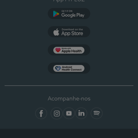
Google Play
App Store
Apple Health
Health Connect
Acompanhe-nos
Facebook
Instagram
YouTube
LinkedIn
Spotify