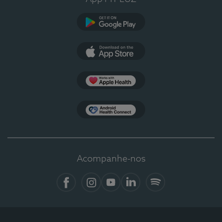
Google Play
App Store
Apple Health
Health Connect
Acompanhe-nos
Facebook
Instagram
YouTube
LinkedIn
Spotify