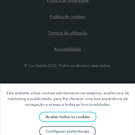
Política de privacidade
Política de cookies
Termos de utilização
Acessibilidade
© Luz Saúde 2026. Todos os direitos reservados.
Este website utiliza cookies estritamente necessários, analíticos e de
marketing e publicidade, para lhe oferecer uma boa experiência de
navegação e acesso a todas as funcionalidades.
Aceitar todos os cookies
Configurar preferências