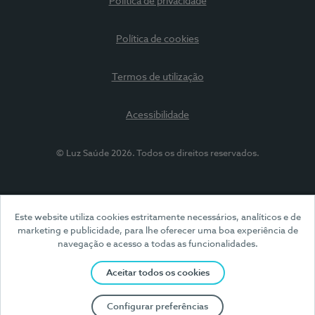
Política de privacidade
Política de cookies
Termos de utilização
Acessibilidade
© Luz Saúde 2026. Todos os direitos reservados.
Este website utiliza cookies estritamente necessários, analíticos e de
marketing e publicidade, para lhe oferecer uma boa experiência de
navegação e acesso a todas as funcionalidades.
Aceitar todos os cookies
Configurar preferências