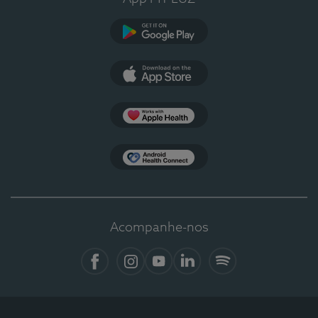
Google Play
App Store
Apple Health
Health Connect
Acompanhe-nos
Facebook
Instagram
YouTube
LinkedIn
Spotify