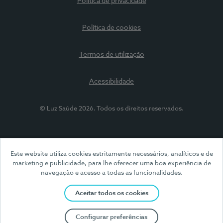
Política de privacidade
Política de cookies
Termos de utilização
Acessibilidade
© Luz Saúde 2026. Todos os direitos reservados.
Este website utiliza cookies estritamente necessários, analíticos e de
marketing e publicidade, para lhe oferecer uma boa experiência de
navegação e acesso a todas as funcionalidades.
Aceitar todos os cookies
Configurar preferências