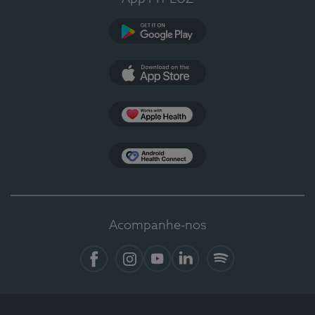
Google Play
App Store
Apple Health
Health Connect
Acompanhe-nos
Facebook
Instagram
YouTube
LinkedIn
Spotify