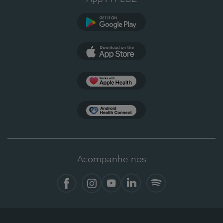
Google Play
App Store
Apple Health
Health Connect
Acompanhe-nos
Facebook
Instagram
YouTube
LinkedIn
Spotify