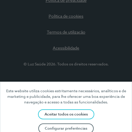
Política de privacidade
Política de cookies
Termos de utilização
Acessibilidade
© Luz Saúde 2026. Todos os direitos reservados.
Este website utiliza cookies estritamente necessários, analíticos e de
marketing e publicidade, para lhe oferecer uma boa experiência de
navegação e acesso a todas as funcionalidades.
Aceitar todos os cookies
Configurar preferências