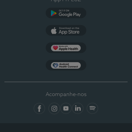
Google Play
App Store
Apple Health
Health Connect
Acompanhe-nos
Facebook
Instagram
YouTube
LinkedIn
Spotify