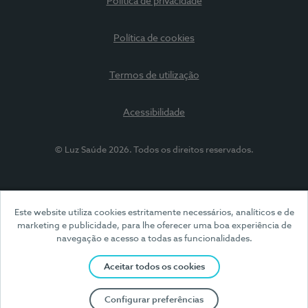
Política de privacidade
Política de cookies
Termos de utilização
Acessibilidade
© Luz Saúde 2026. Todos os direitos reservados.
Este website utiliza cookies estritamente necessários, analíticos e de
marketing e publicidade, para lhe oferecer uma boa experiência de
navegação e acesso a todas as funcionalidades.
Aceitar todos os cookies
Configurar preferências