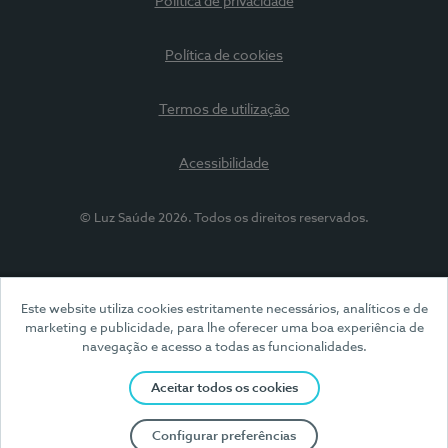
Política de privacidade
Política de cookies
Termos de utilização
Acessibilidade
© Luz Saúde 2026. Todos os direitos reservados.
Este website utiliza cookies estritamente necessários, analíticos e de
marketing e publicidade, para lhe oferecer uma boa experiência de
navegação e acesso a todas as funcionalidades.
Aceitar todos os cookies
Configurar preferências