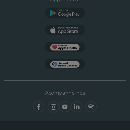
Google Play
App Store
Apple Health
Health Connect
Acompanhe-nos
Facebook
Instagram
YouTube
LinkedIn
Spotify