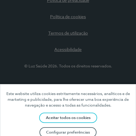
Política de privacidade
Política de cookies
Termos de utilização
Acessibilidade
© Luz Saúde 2026. Todos os direitos reservados.
Este website utiliza cookies estritamente necessários, analíticos e de
marketing e publicidade, para lhe oferecer uma boa experiência de
navegação e acesso a todas as funcionalidades.
Aceitar todos os cookies
Configurar preferências