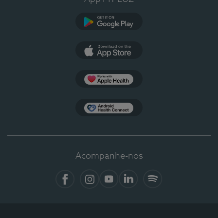
Google Play
App Store
Apple Health
Health Connect
Acompanhe-nos
Facebook
Instagram
YouTube
LinkedIn
Spotify