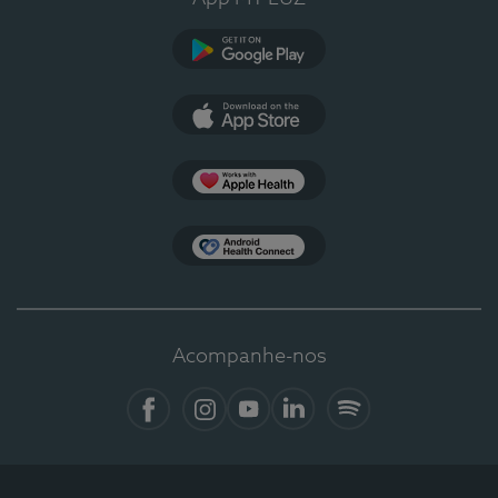
Google Play
App Store
Apple Health
Health Connect
Acompanhe-nos
Facebook
Instagram
YouTube
LinkedIn
Spotify