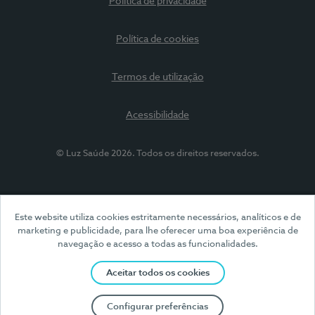
Política de privacidade
Política de cookies
Termos de utilização
Acessibilidade
© Luz Saúde 2026. Todos os direitos reservados.
Este website utiliza cookies estritamente necessários, analíticos e de
marketing e publicidade, para lhe oferecer uma boa experiência de
navegação e acesso a todas as funcionalidades.
Aceitar todos os cookies
Configurar preferências