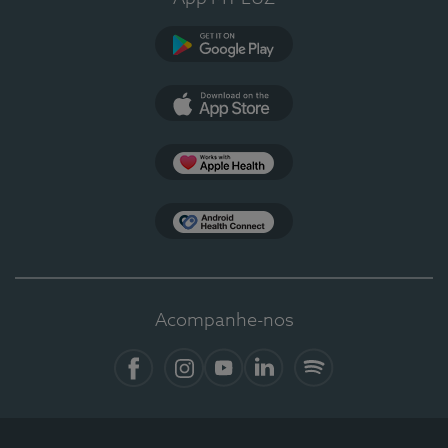
Google Play
App Store
Apple Health
Health Connect
Acompanhe-nos
Facebook
Instagram
YouTube
LinkedIn
Spotify