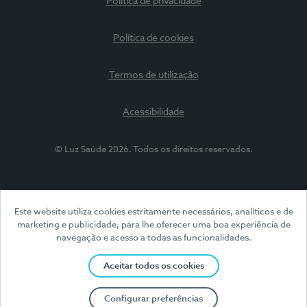
Política de privacidade
Política de cookies
Termos de utilização
Acessibilidade
© Luz Saúde 2026. Todos os direitos reservados.
Este website utiliza cookies estritamente necessários, analíticos e de
marketing e publicidade, para lhe oferecer uma boa experiência de
navegação e acesso a todas as funcionalidades.
Aceitar todos os cookies
Configurar preferências