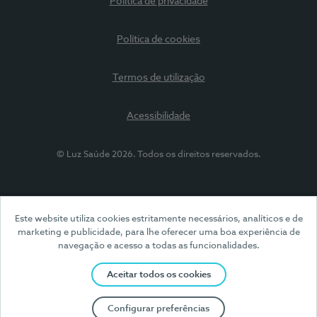
Política de privacidade
Política de cookies
Termos de utilização
Acessibilidade
© Luz Saúde 2026. Todos os direitos reservados.
Este website utiliza cookies estritamente necessários, analíticos e de
marketing e publicidade, para lhe oferecer uma boa experiência de
navegação e acesso a todas as funcionalidades.
Aceitar todos os cookies
Configurar preferências