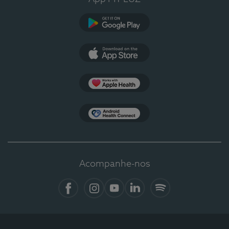
Google Play
App Store
Apple Health
Health Connect
Acompanhe-nos
Facebook
Instagram
YouTube
LinkedIn
Spotify