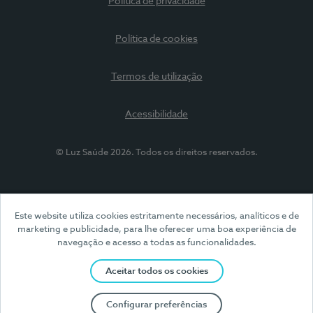
Política de privacidade
Política de cookies
Termos de utilização
Acessibilidade
© Luz Saúde 2026. Todos os direitos reservados.
Este website utiliza cookies estritamente necessários, analíticos e de
marketing e publicidade, para lhe oferecer uma boa experiência de
navegação e acesso a todas as funcionalidades.
Aceitar todos os cookies
Configurar preferências