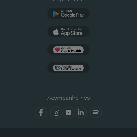
Google Play
App Store
Apple Health
Health Connect
Acompanhe-nos
Facebook
Instagram
YouTube
LinkedIn
Spotify