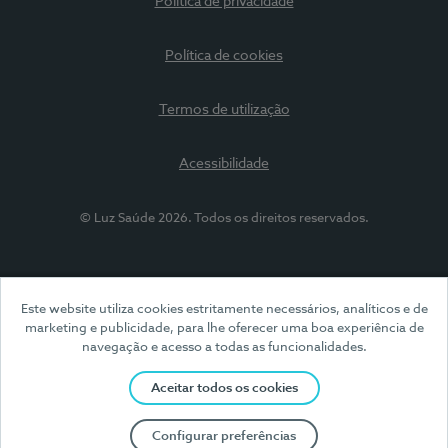
Política de privacidade
Política de cookies
Termos de utilização
Acessibilidade
© Luz Saúde 2026. Todos os direitos reservados.
Este website utiliza cookies estritamente necessários, analíticos e de
marketing e publicidade, para lhe oferecer uma boa experiência de
navegação e acesso a todas as funcionalidades.
Aceitar todos os cookies
Configurar preferências