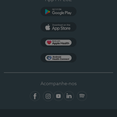
Google Play
App Store
Apple Health
Health Connect
Acompanhe-nos
Facebook
Instagram
YouTube
LinkedIn
Spotify