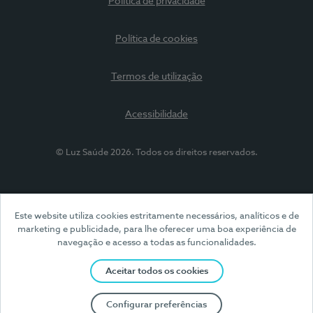
Política de privacidade
Política de cookies
Termos de utilização
Acessibilidade
© Luz Saúde 2026. Todos os direitos reservados.
Este website utiliza cookies estritamente necessários, analíticos e de
marketing e publicidade, para lhe oferecer uma boa experiência de
navegação e acesso a todas as funcionalidades.
Aceitar todos os cookies
Configurar preferências