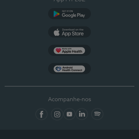
Google Play
App Store
Apple Health
Health Connect
Acompanhe-nos
Facebook
Instagram
YouTube
LinkedIn
Spotify