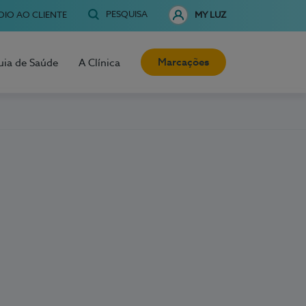
PESQUISA
OIO AO CLIENTE
MY LUZ
Marcações
uia de Saúde
A Clínica