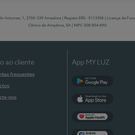
elo Antunes, 1, 2700-339 Amadora
| Registo ERS - E113358
| Licença de Fu
Clínico da Amadora, SA
| NIPC 508 854 890
o ao cliente
App MY LUZ
ntas frequentes
ctos
Google Play
cte-nos
App Store
Apple Health