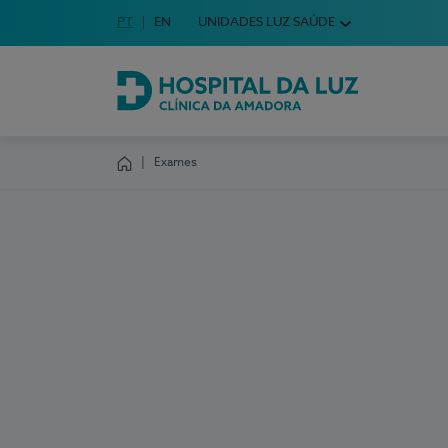
Idioma em Português
PT
English Language
EN
UNIDADES LUZ SAÚDE
Escolha o seu idioma
Hospital da Luz Clínica da Amadora
Exames
Homepage