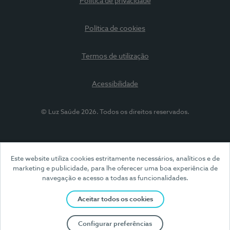
Política de privacidade
Política de cookies
Termos de utilização
Acessibilidade
© Luz Saúde 2026. Todos os direitos reservados.
Este website utiliza cookies estritamente necessários, analíticos e de
marketing e publicidade, para lhe oferecer uma boa experiência de
navegação e acesso a todas as funcionalidades.
Aceitar todos os cookies
Configurar preferências