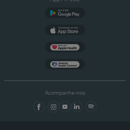
Google Play
App Store
Apple Health
Health Connect
Acompanhe-nos
Facebook
Instagram
YouTube
LinkedIn
Spotify