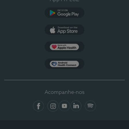
Google Play
App Store
Apple Health
Health Connect
Acompanhe-nos
Facebook
Instagram
YouTube
LinkedIn
Spotify