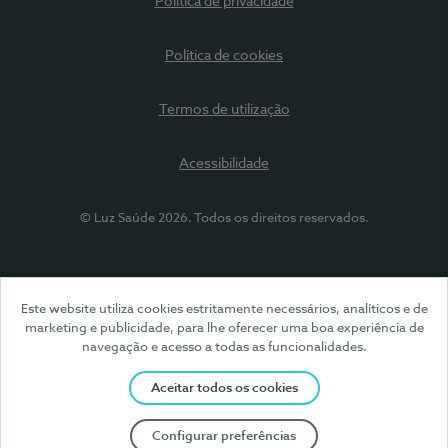
Política de privacidade
Política de cookies
Termos de utilização
Acessibilidade
© Luz Saúde 2026. Todos os direitos reservados.
Este website utiliza cookies estritamente necessários, analíticos e de
marketing e publicidade, para lhe oferecer uma boa experiência de
navegação e acesso a todas as funcionalidades.
Aceitar todos os cookies
Configurar preferências