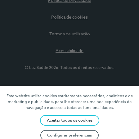
Política de privacidade
Política de cookies
Termos de utilização
Acessibilidade
© Luz Saúde 2026. Todos os direitos reservados.
Este website utiliza cookies estritamente necessários, analíticos e de
marketing e publicidade, para lhe oferecer uma boa experiência de
navegação e acesso a todas as funcionalidades.
Aceitar todos os cookies
Configurar preferências