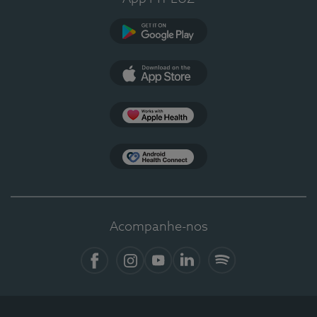
Google Play
App Store
Apple Health
Health Connect
Acompanhe-nos
Facebook
Instagram
YouTube
LinkedIn
Spotify