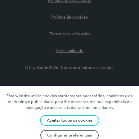
Política de privacidade
Política de cookies
Termos de utilização
Acessibilidade
© Luz Saúde 2026. Todos os direitos reservados.
Este website utiliza cookies estritamente necessários, analíticos e de
marketing e publicidade, para lhe oferecer uma boa experiência de
navegação e acesso a todas as funcionalidades.
Aceitar todos os cookies
Configurar preferências