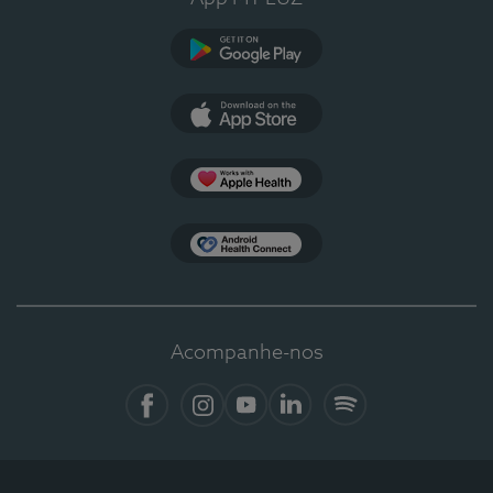
Google Play
App Store
Apple Health
Health Connect
Acompanhe-nos
Facebook
Instagram
YouTube
LinkedIn
Spotify