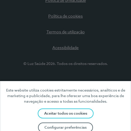
Política de privacidade
Política de cookies
Termos de utilização
Acessibilidade
© Luz Saúde 2026. Todos os direitos reservados.
Este website utiliza cookies estritamente necessários, analíticos e de
marketing e publicidade, para lhe oferecer uma boa experiência de
navegação e acesso a todas as funcionalidades.
Aceitar todos os cookies
Configurar preferências