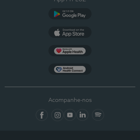
Google Play
App Store
Apple Health
Health Connect
Acompanhe-nos
Facebook
Instagram
YouTube
LinkedIn
Spotify