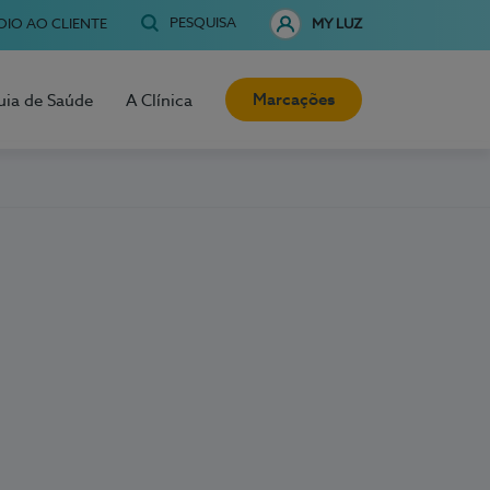
PESQUISA
OIO AO CLIENTE
MY LUZ
Marcações
uia de Saúde
A Clínica