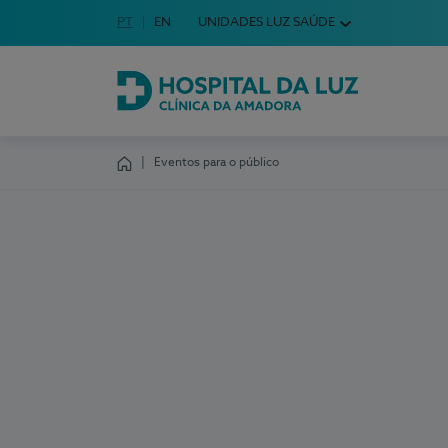
Idioma em Português
PT
English Language
EN
UNIDADES LUZ SAÚDE
Escolha o seu idioma
Hospital da Luz Clínica da Amadora
Eventos para o público
Homepage