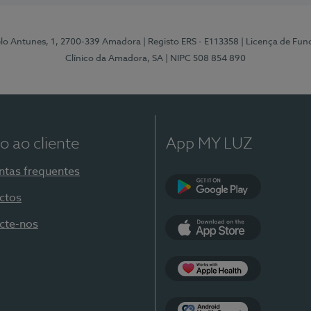
elo Antunes, 1, 2700-339 Amadora
| Registo ERS - E113358
| Licença de Fu
Clínico da Amadora, SA
| NIPC 508 854 890
o ao cliente
App MY LUZ
ntas frequentes
ctos
Google Play
cte-nos
App Store
Apple Health