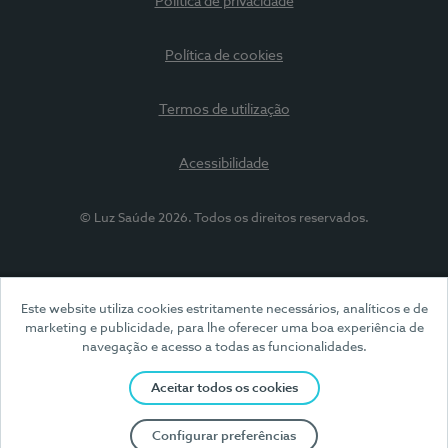
Política de privacidade
Política de cookies
Termos de utilização
Acessibilidade
© Luz Saúde 2026. Todos os direitos reservados.
Este website utiliza cookies estritamente necessários, analíticos e de
marketing e publicidade, para lhe oferecer uma boa experiência de
navegação e acesso a todas as funcionalidades.
Aceitar todos os cookies
Configurar preferências