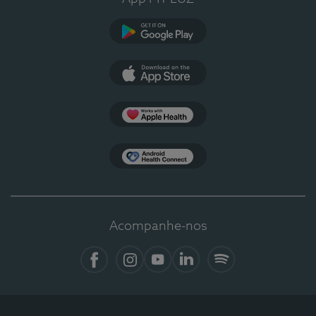
Google Play
App Store
Apple Health
Health Connect
Acompanhe-nos
Facebook
Instagram
YouTube
LinkedIn
Spotify