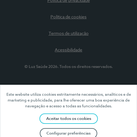
Política de privacidade
Política de cookies
Termos de utilização
Acessibilidade
© Luz Saúde 2026. Todos os direitos reservados.
Este website utiliza cookies estritamente necessários, analíticos e de
marketing e publicidade, para lhe oferecer uma boa experiência de
navegação e acesso a todas as funcionalidades.
Aceitar todos os cookies
Configurar preferências