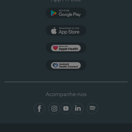
Google Play
App Store
Apple Health
Health Connect
Acompanhe-nos
Facebook
Instagram
YouTube
LinkedIn
Spotify