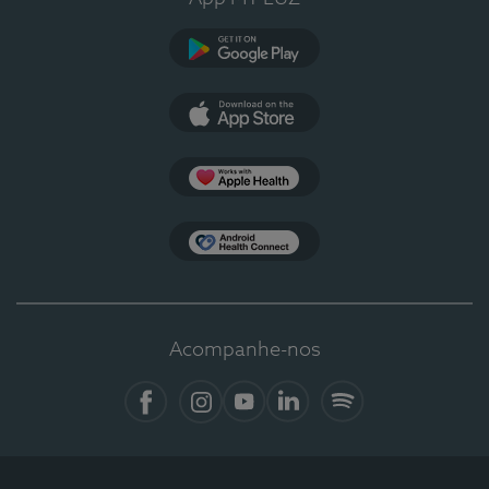
Google Play
App Store
Apple Health
Health Connect
Acompanhe-nos
Facebook
Instagram
YouTube
LinkedIn
Spotify