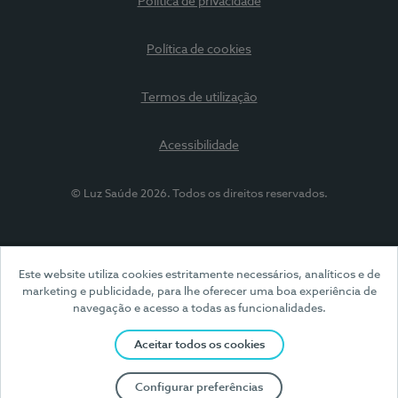
Política de privacidade
Política de cookies
Termos de utilização
Acessibilidade
© Luz Saúde 2026. Todos os direitos reservados.
Este website utiliza cookies estritamente necessários, analíticos e de
marketing e publicidade, para lhe oferecer uma boa experiência de
navegação e acesso a todas as funcionalidades.
Aceitar todos os cookies
Configurar preferências