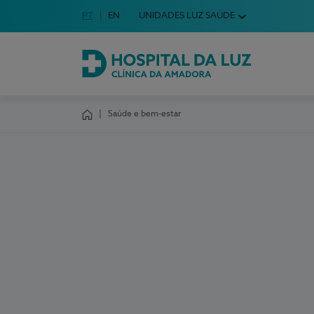
Idioma em Português
PT
English Language
EN
UNIDADES LUZ SAÚDE
Escolha o seu idioma
Hospital da Luz Clínica da Amadora
Saúde e bem-estar
Homepage