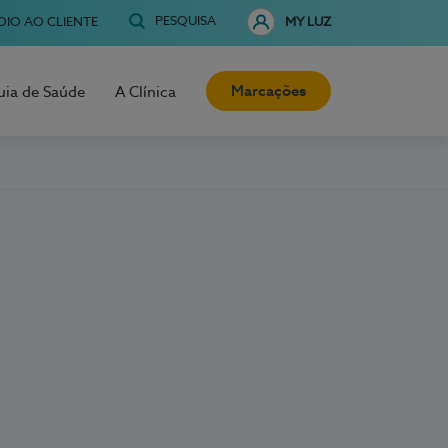
PESQUISA
OIO AO CLIENTE
MY LUZ
Marcações
uia de Saúde
A Clínica