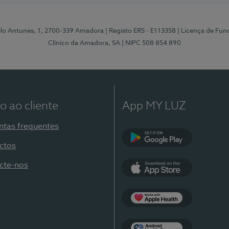
elo Antunes, 1, 2700-339 Amadora
| Registo ERS - E113358
| Licença de Fu
Clínico da Amadora, SA
| NIPC 508 854 890
o ao cliente
App MY LUZ
ntas frequentes
ctos
Google Play
cte-nos
App Store
Apple Health