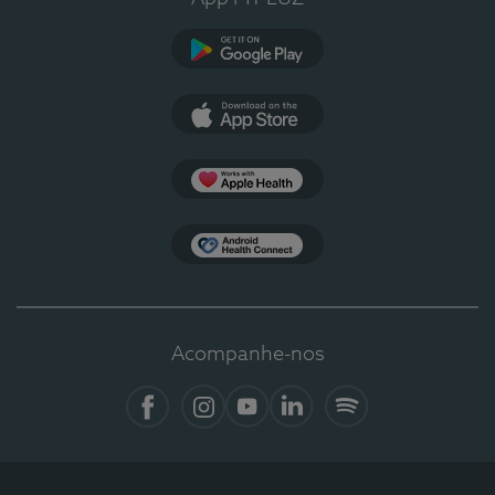
Google Play
App Store
Apple Health
Health Connect
Acompanhe-nos
Facebook
Instagram
YouTube
LinkedIn
Spotify