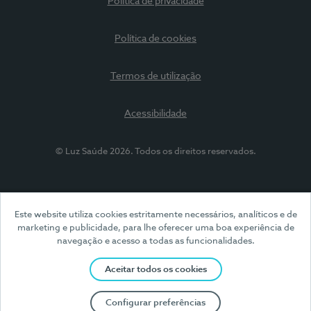
Política de privacidade
Política de cookies
Termos de utilização
Acessibilidade
© Luz Saúde 2026. Todos os direitos reservados.
Este website utiliza cookies estritamente necessários, analíticos e de
marketing e publicidade, para lhe oferecer uma boa experiência de
navegação e acesso a todas as funcionalidades.
Aceitar todos os cookies
Configurar preferências