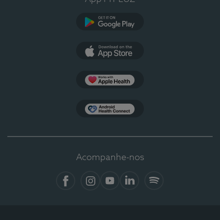
Google Play
App Store
Apple Health
Health Connect
Acompanhe-nos
Facebook
Instagram
YouTube
LinkedIn
Spotify