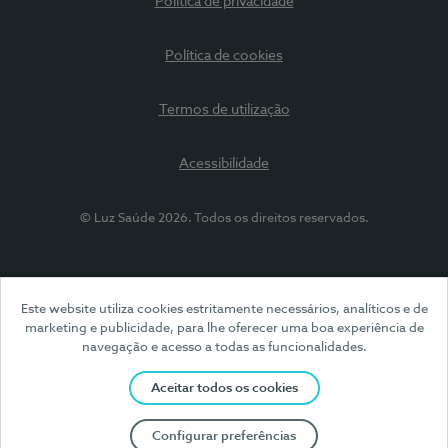
Política de privacidade
Política de cookies
Termos de utilização
Acessibilidade
© Luz Saúde 2026. Todos os direitos reservados.
Este website utiliza cookies estritamente necessários, analíticos e de
marketing e publicidade, para lhe oferecer uma boa experiência de
navegação e acesso a todas as funcionalidades.
Aceitar todos os cookies
Configurar preferências