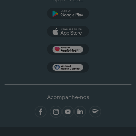
Google Play
App Store
Apple Health
Health Connect
Acompanhe-nos
Facebook
Instagram
YouTube
LinkedIn
Spotify