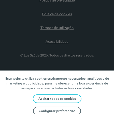
Política de privacidade
Política de cookies
Termos de utilização
Acessibilidade
© Luz Saúde 2026. Todos os direitos reservados.
Este website utiliza cookies estritamente necessários, analíticos e de
marketing e publicidade, para lhe oferecer uma boa experiência de
navegação e acesso a todas as funcionalidades.
Aceitar todos os cookies
Configurar preferências