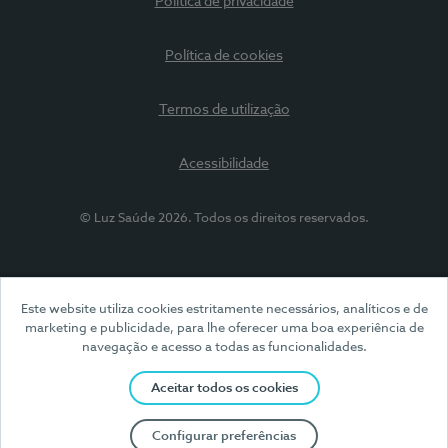
Política de privacidade
Política de cookies
Termos de utilização
Acessibilidade
© Luz Saúde 2026. Todos os direitos reservados.
Este website utiliza cookies estritamente necessários, analíticos e de
marketing e publicidade, para lhe oferecer uma boa experiência de
navegação e acesso a todas as funcionalidades.
Aceitar todos os cookies
Configurar preferências