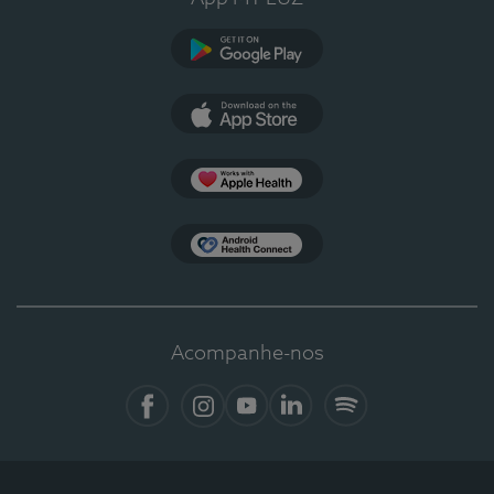
Google Play
App Store
Apple Health
Health Connect
Acompanhe-nos
Facebook
Instagram
YouTube
LinkedIn
Spotify