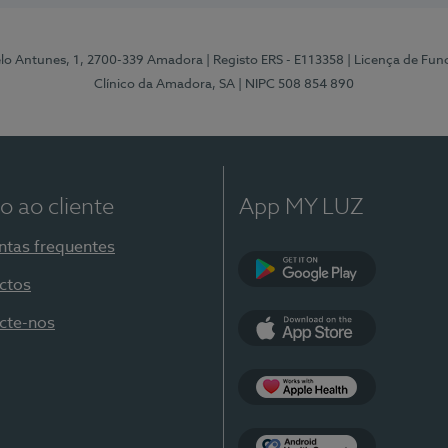
elo Antunes, 1, 2700-339 Amadora
| Registo ERS - E113358
| Licença de Fu
Clínico da Amadora, SA
| NIPC 508 854 890
o ao cliente
App MY LUZ
ntas frequentes
ctos
Google Play
cte-nos
App Store
Apple Health