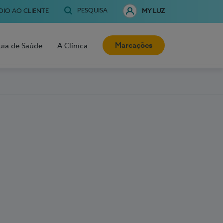
PESQUISA
OIO AO CLIENTE
MY LUZ
Marcações
uia de Saúde
A Clínica