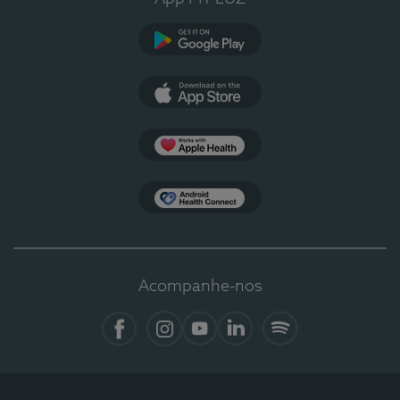
Google Play
App Store
Apple Health
Health Connect
Acompanhe-nos
Facebook
Instagram
YouTube
LinkedIn
Spotify