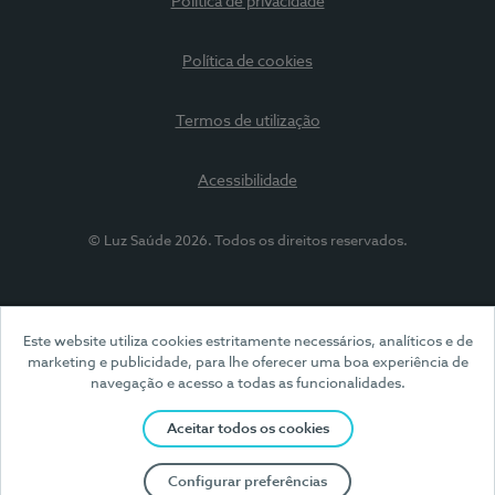
Política de privacidade
Política de cookies
Termos de utilização
Acessibilidade
© Luz Saúde 2026. Todos os direitos reservados.
Este website utiliza cookies estritamente necessários, analíticos e de
marketing e publicidade, para lhe oferecer uma boa experiência de
navegação e acesso a todas as funcionalidades.
Aceitar todos os cookies
Configurar preferências