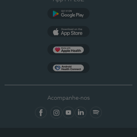
Google Play
App Store
Apple Health
Health Connect
Acompanhe-nos
Facebook
Instagram
YouTube
LinkedIn
Spotify