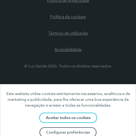
Política de privacidade
Política de cookies
Termos de utilização
Acessibilidade
© Luz Saúde 2026. Todos os direitos reservados.
Este website utiliza cookies estritamente necessários, analíticos e de
marketing e publicidade, para lhe oferecer uma boa experiência de
navegação e acesso a todas as funcionalidades.
Aceitar todos os cookies
Configurar preferências