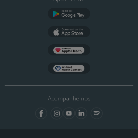
Google Play
App Store
Apple Health
Health Connect
Acompanhe-nos
Facebook
Instagram
YouTube
LinkedIn
Spotify