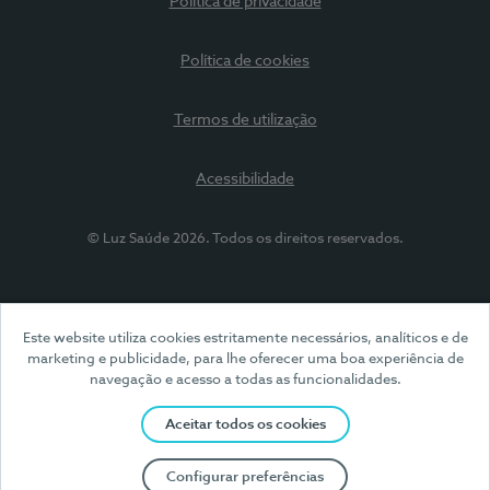
Política de privacidade
Política de cookies
Termos de utilização
Acessibilidade
© Luz Saúde 2026. Todos os direitos reservados.
Este website utiliza cookies estritamente necessários, analíticos e de
marketing e publicidade, para lhe oferecer uma boa experiência de
navegação e acesso a todas as funcionalidades.
Aceitar todos os cookies
Configurar preferências