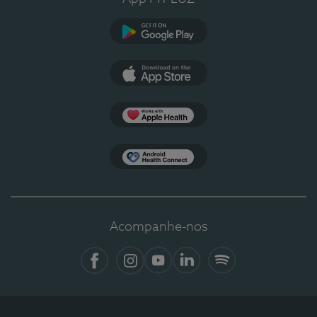
Google Play
App Store
Apple Health
Health Connect
Acompanhe-nos
Facebook
Instagram
YouTube
LinkedIn
Spotify