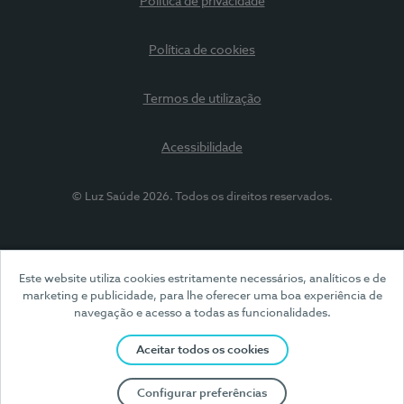
Política de privacidade
Política de cookies
Termos de utilização
Acessibilidade
© Luz Saúde 2026. Todos os direitos reservados.
Este website utiliza cookies estritamente necessários, analíticos e de
marketing e publicidade, para lhe oferecer uma boa experiência de
navegação e acesso a todas as funcionalidades.
Aceitar todos os cookies
Configurar preferências