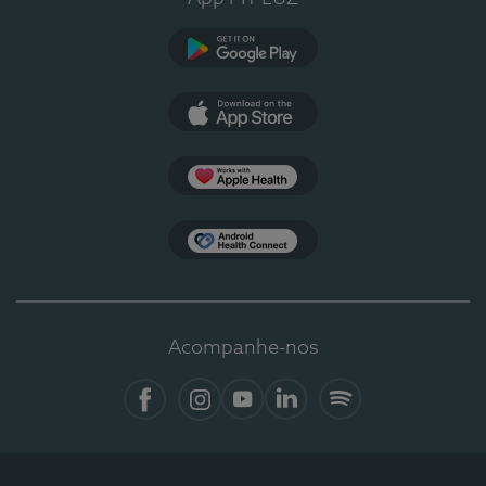
Google Play
App Store
Apple Health
Health Connect
Acompanhe-nos
Facebook
Instagram
YouTube
LinkedIn
Spotify