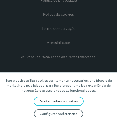
Política de privacidade
Política de cookies
Termos de utilização
Acessibilidade
© Luz Saúde 2026. Todos os direitos reservados.
Este website utiliza cookies estritamente necessários, analíticos e de
marketing e publicidade, para lhe oferecer uma boa experiência de
navegação e acesso a todas as funcionalidades.
Aceitar todos os cookies
Configurar preferências