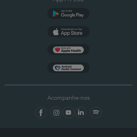
Google Play
App Store
Apple Health
Health Connect
Acompanhe-nos
Facebook
Instagram
YouTube
LinkedIn
Spotify