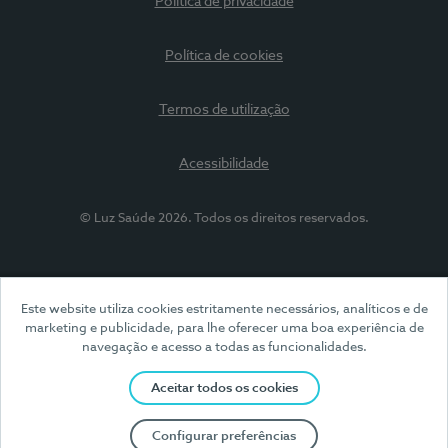
Política de privacidade
Política de cookies
Termos de utilização
Acessibilidade
© Luz Saúde 2026. Todos os direitos reservados.
Este website utiliza cookies estritamente necessários, analíticos e de
marketing e publicidade, para lhe oferecer uma boa experiência de
navegação e acesso a todas as funcionalidades.
Aceitar todos os cookies
Configurar preferências