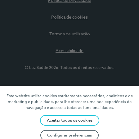
Política de privacidade
Política de cookies
Termos de utilização
Acessibilidade
© Luz Saúde 2026. Todos os direitos reservados.
Este website utiliza cookies estritamente necessários, analíticos e de
marketing e publicidade, para lhe oferecer uma boa experiência de
navegação e acesso a todas as funcionalidades.
Aceitar todos os cookies
Configurar preferências