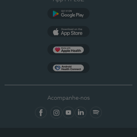
Google Play
App Store
Apple Health
Health Connect
Acompanhe-nos
Facebook
Instagram
YouTube
LinkedIn
Spotify