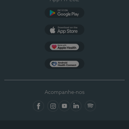
Google Play
App Store
Apple Health
Health Connect
Acompanhe-nos
Facebook
Instagram
YouTube
LinkedIn
Spotify