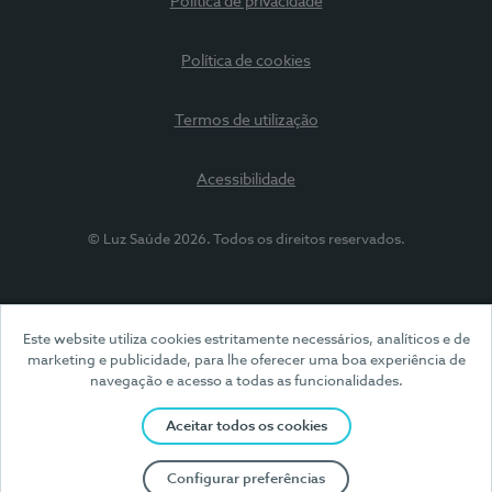
Política de privacidade
Política de cookies
Termos de utilização
Acessibilidade
© Luz Saúde 2026. Todos os direitos reservados.
Este website utiliza cookies estritamente necessários, analíticos e de
marketing e publicidade, para lhe oferecer uma boa experiência de
navegação e acesso a todas as funcionalidades.
Aceitar todos os cookies
Configurar preferências