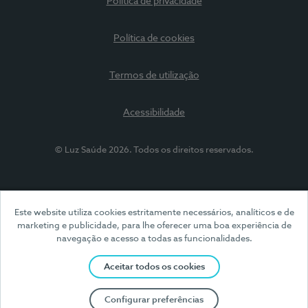
Política de privacidade
Política de cookies
Termos de utilização
Acessibilidade
© Luz Saúde 2026. Todos os direitos reservados.
Este website utiliza cookies estritamente necessários, analíticos e de
marketing e publicidade, para lhe oferecer uma boa experiência de
navegação e acesso a todas as funcionalidades.
Aceitar todos os cookies
Configurar preferências