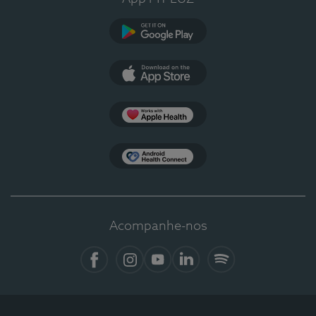
Google Play
App Store
Apple Health
Health Connect
Acompanhe-nos
Facebook
Instagram
YouTube
LinkedIn
Spotify