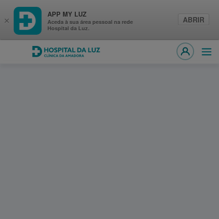
APP MY LUZ
ABRIR
×
Aceda à sua área pessoal na rede
Hospital da Luz.
Hospital da Luz Clínica da Amadora
Abri
MY LUZ