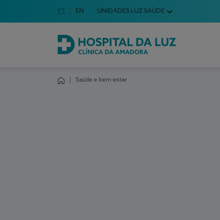
Idioma em Português
PT
English Language
EN
UNIDADES LUZ SAÚDE
Escolha o seu idioma
Hospital da Luz Clínica da Amadora
Saúde e bem-estar
Homepage