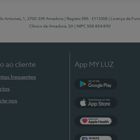
elo Antunes, 1, 2700-339 Amadora
| Registo ERS - E113358
| Licença de Fu
Clínico da Amadora, SA
| NIPC 508 854 890
o ao cliente
App MY LUZ
ntas frequentes
ctos
Google Play
cte-nos
App Store
Apple Health