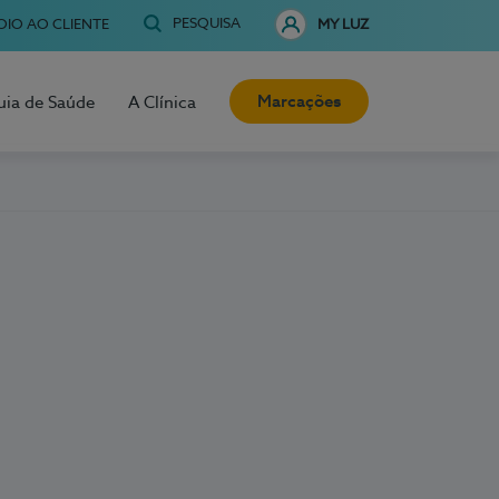
PESQUISA
OIO AO CLIENTE
MY LUZ
Marcações
uia de Saúde
A Clínica